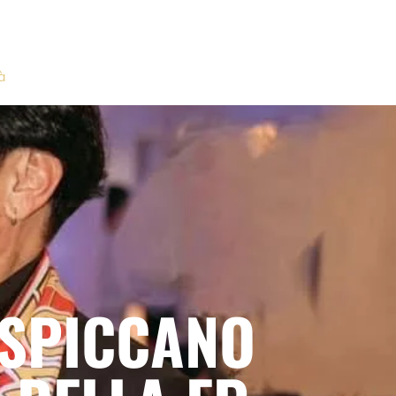
à
 SPICCANO