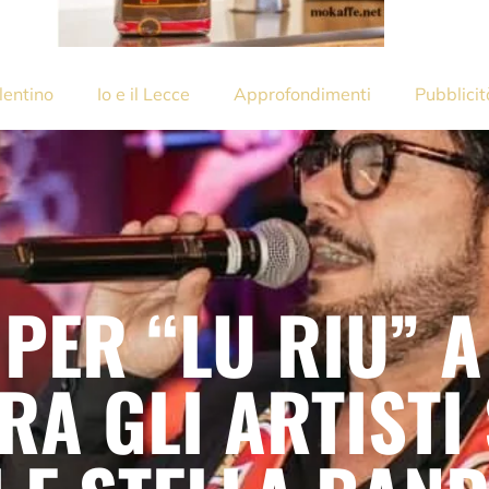
lentino
Io e il Lecce
Approfondimenti
Pubblicit
PER “LU RIU” A
RA GLI ARTISTI