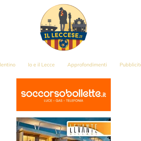
lentino
Io e il Lecce
Approfondimenti
Pubblicit