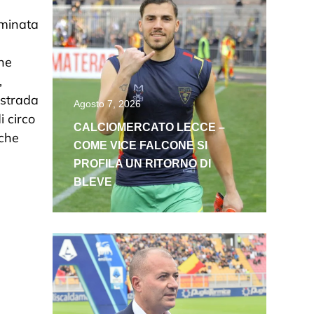
ominata
one
,
i strada
Agosto 7, 2026
i circo
CALCIOMERCATO LECCE –
nche
COME VICE FALCONE SI
PROFILA UN RITORNO DI
BLEVE