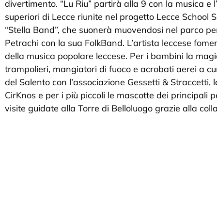
divertimento. “Lu Riu” partirà alla 9 con la musica e 
superiori di Lecce riunite nel progetto Lecce School 
“Stella Band”, che suonerà muovendosi nel parco per t
Petrachi con la sua FolkBand. L’artista leccese fomen
della musica popolare leccese. Per i bambini la magia
trampolieri, mangiatori di fuoco e acrobati aerei a cur
del Salento con l’associazione Gessetti & Straccetti, 
CirKnos e per i più piccoli le mascotte dei principa
visite guidate alla Torre di Belloluogo grazie alla c