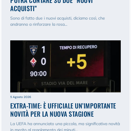
ACQUISTI”
Sono di fatto due i nuovi acquisti, diciamo così, che
andranno a rinforzare la rosa...
5 Agosto 2026
EXTRA-TIME: È UFFICIALE UN’IMPORTANTE
NOVITÀ PER LA NUOVA STAGIONE
La UEFA ha annunciato una piccola, ma significativa novità
in merito al regolamento dei minuti...