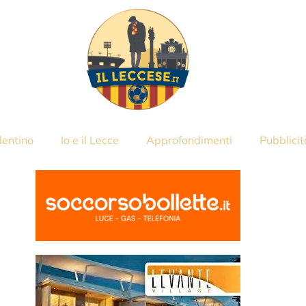
lentino
Io e il Lecce
Approfondimenti
Pubblicit