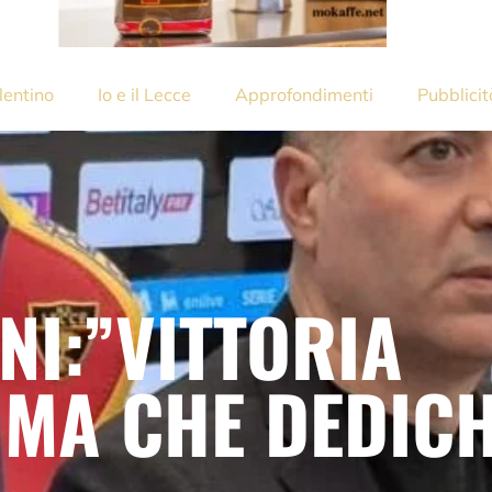
lentino
Io e il Lecce
Approfondimenti
Pubblicit
NI:”VITTORIA
IMA CHE DEDICH