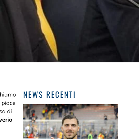
NEWS RECENTI
chiamo
i piace
sa di
verio