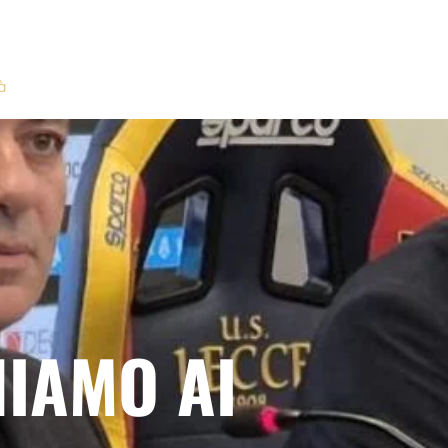
à
IAMO AI