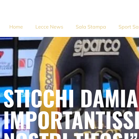
Home
Lecce News
Sala Stampa
Sport Sa
STICCHI DAMIA
IMPORTANTISS