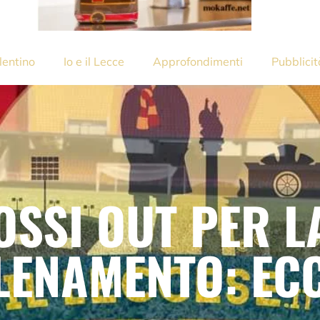
lentino
Io e il Lecce
Approfondimenti
Pubblicit
OSSI OUT PER L
LENAMENTO: EC