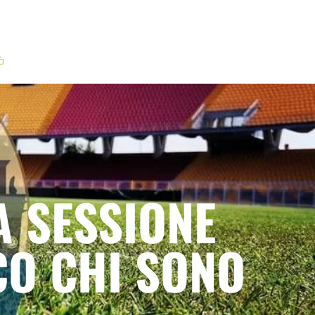
à
A SESSIONE
CO CHI SONO