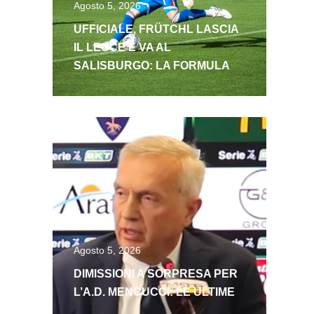
Agosto 5, 2026
UFFICIALE, FRÜTCHL LASCIA
IL LECCE E VA AL
SALISBURGO: LA FORMULA
Agosto 5, 2026
DIMISSIONI A SORPRESA PER
L’A.D. MENCUCCI: LE ULTIME