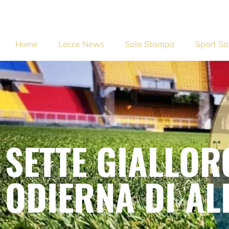
Home
Lecce News
Sala Stampa
Sport Sa
SETTE GIALLOR
ODIERNA DI AL