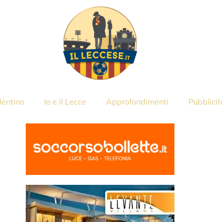
lentino
Io e il Lecce
Approfondimenti
Pubblicit