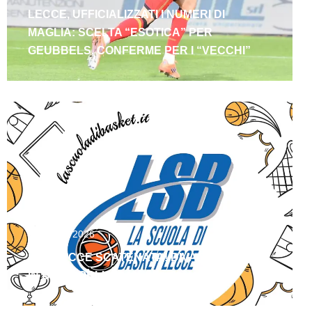
LECCE, UFFICIALIZZATI I NUMERI DI
MAGLIA: SCELTA “ESOTICA” PER
GEUBBELS, CONFERME PER I “VECCHI”
Agosto 6, 2026
LSB LECCE SCATENATA! DIVAC E FLORES
IN BIANCOBLU