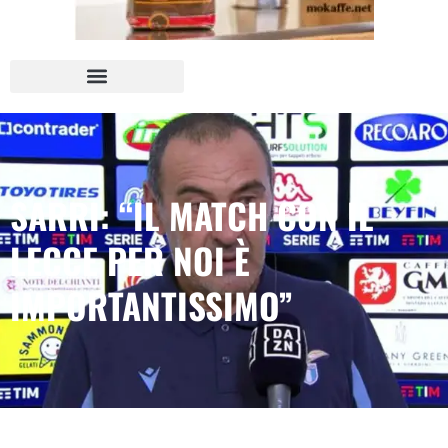
SARRI: “IL MATCH CON IL
LECCE PER NOI È
IMPORTANTISSIMO”