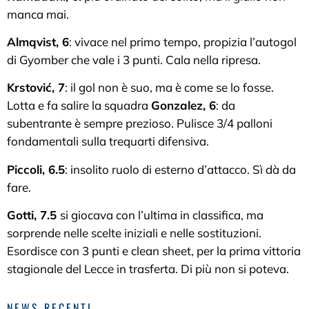
manca mai.
Almqvist, 6
: vivace nel primo tempo, propizia l’autogol
di Gyomber che vale i 3 punti. Cala nella ripresa.
Krstović, 7
: il gol non è suo, ma è come se lo fosse.
Lotta e fa salire la squadra
Gonzalez, 6
: da
subentrante è sempre prezioso. Pulisce 3/4 palloni
fondamentali sulla trequarti difensiva.
Piccoli, 6.5
: insolito ruolo di esterno d’attacco. Sì dà da
fare.
Gotti, 7.5
si giocava con l’ultima in classifica, ma
sorprende nelle scelte iniziali e nelle sostituzioni.
Esordisce con 3 punti e clean sheet, per la prima vittoria
stagionale del Lecce in trasferta. Di più non si poteva.
NEWS RECENTI