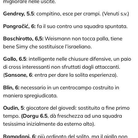
migliorare nelle uscite.
Gendrey, 5.5
: compitino, esce per crampi. (Venuti s.v.)
Pongračić, 6:
fa il suo contro una squadra spuntata.
Baschirotto, 6,5:
Weismann non tocca palla, tiene
bene Simy che sostituisce l’israeliano.
Gallo, 6.5
: intelligente nelle chiusure difensive, un paio
di cross interessanti non sfruttati dagli attaccanti.
(
Sansone, 6
: entra per dare la solita esperienza).
Blin, 6:
necessario in un centrocampo costruito in
maniera spregiudicata.
Oudin, 5
: giocatore del giovedì: sostituito a fine primo
tempo.
(Dorgu 6.5
, dà freschezza ad una squadra
tesissima inizialmente da esterno alto).
Ramadani, 6:
più ordinato del solito, ma il giallo non