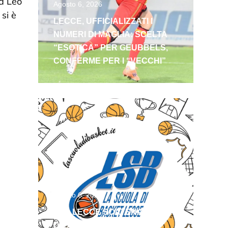
la Leo
Agosto 6, 2026
si è
LECCE, UFFICIALIZZATI I
e
NUMERI DI MAGLIA: SCELTA
“ESOTICA” PER GEUBBELS,
CONFERME PER I “VECCHI”
Agosto 6, 2026
LSB LECCE SCATENATA!
DIVAC E FLORES IN