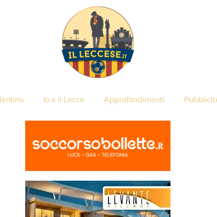
lentino
Io e il Lecce
Approfondimenti
Pubblicit