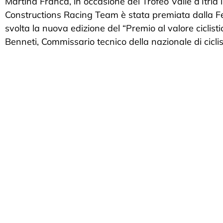
Martina Franca, in occasione del Trofeo Valle d’Itria i
Constructions Racing Team è stata premiata dalla Fed
svolta la nuova edizione del “Premio al valore ciclist
Benneti, Commissario tecnico della nazionale di cicli