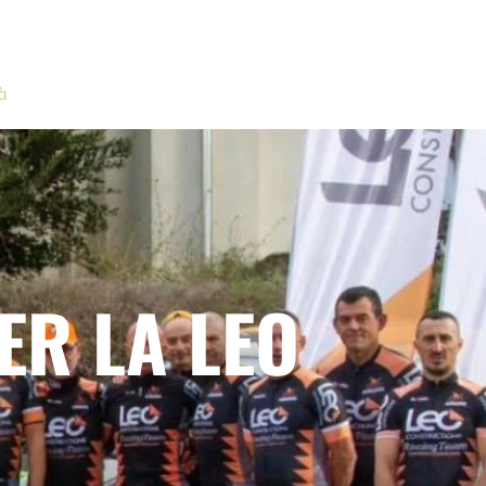
à
ER LA LEO
M