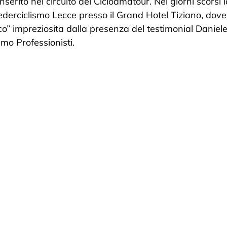
nserito nel circuito del Cicloamatour. Nei giorni scorsi 
erciclismo Lecce presso il Grand Hotel Tiziano, dove 
ico” impreziosita dalla presenza del testimonial Daniel
smo Professionisti.