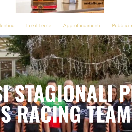
lentino
Io e il Lecce
Approfondimenti
Pubblicit
I STAGIONALI P
S RACING TEA