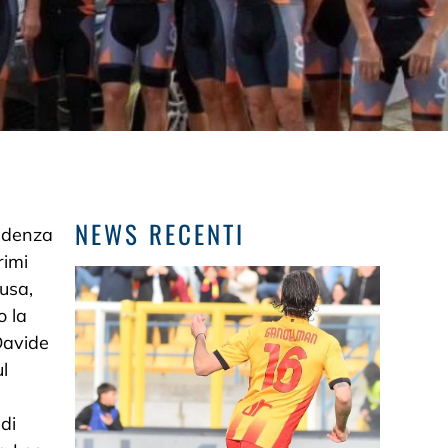
NEWS RECENTI
videnza
rimi
usa,
o la
Davide
l
di