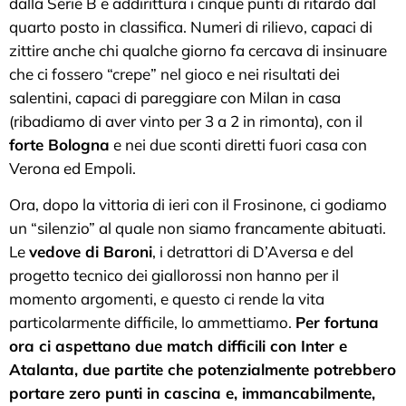
dalla Serie B e addirittura i cinque punti di ritardo dal
quarto posto in classifica. Numeri di rilievo, capaci di
zittire anche chi qualche giorno fa cercava di insinuare
che ci fossero “crepe” nel gioco e nei risultati dei
salentini, capaci di pareggiare con Milan in casa
(ribadiamo di aver vinto per 3 a 2 in rimonta), con il
forte Bologna
e nei due sconti diretti fuori casa con
Verona ed Empoli.
Ora, dopo la vittoria di ieri con il Frosinone, ci godiamo
un “silenzio” al quale non siamo francamente abituati.
Le
vedove di Baroni
, i detrattori di D’Aversa e del
progetto tecnico dei giallorossi non hanno per il
momento argomenti, e questo ci rende la vita
particolarmente difficile, lo ammettiamo.
Per fortuna
ora ci aspettano due match difficili con Inter e
Atalanta, due partite che potenzialmente potrebbero
portare zero punti in cascina e, immancabilmente,