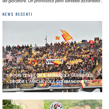
da giocatore. Un pronostico però sarebbe azzardato”.
NEWS RECENTI
Agosto 9, 2026
BUON TEST CON IL MONOPOLI: GEUBBELS
DECIDE L’AMICHEVOLE COI BIANCOVERDI