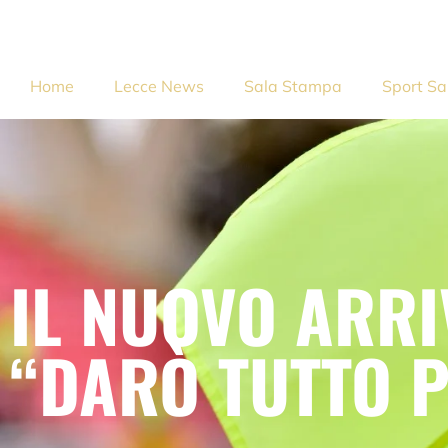
Home
Lecce News
Sala Stampa
Sport Sa
IL NUOVO ARRI
“DARÒ TUTTO P