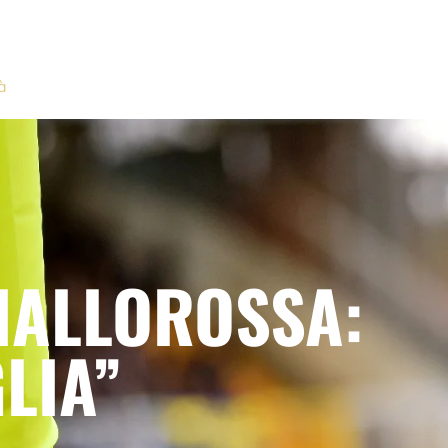
à
GIALLOROSSA:
LIA”