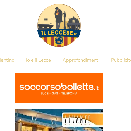
lentino
Io e il Lecce
Approfondimenti
Pubblicit