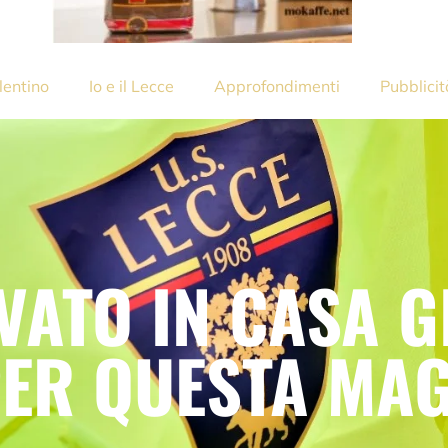
lentino
Io e il Lecce
Approfondimenti
Pubblicit
VATO IN CASA 
ER QUESTA MAG