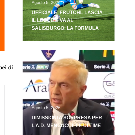
Agosto 5, 2026
UFFICIALE, FRÜTCHL LASCIA
IL LECCE E VA AL
SALISBURGO: LA FORMULA
pei di
Agosto 5, 2026
DIMISSIONI A SORPRESA PER
L’A.D. MENCUCCI: LE ULTIME