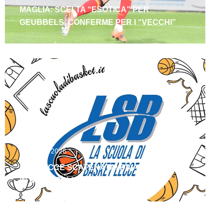
MAGLIA: SCELTA “ESOTICA” PER
GEUBBELS, CONFERME PER I “VECCHI”
Agosto 6, 2026
LSB LECCE SCATENATA! DIVAC E FLORES
IN BIANCOBLU