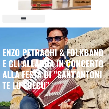
ENZO PETRACHI & FOLKBAND
E GLI ALLABUA IN CONCERTO
ALLA FESTA DI “SANT’ANTONI
TE LU FUECU”