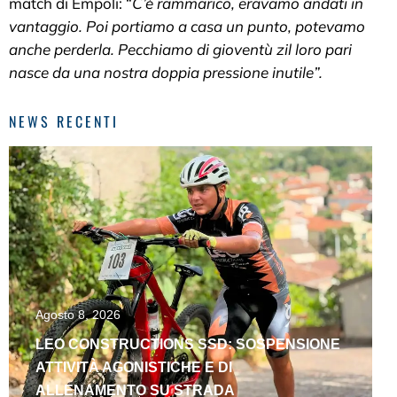
match di Empoli: “
C’è rammarico, eravamo andati in
vantaggio. Poi portiamo a casa un punto, potevamo
anche perderla. Pecchiamo di gioventù zil loro pari
nasce da una nostra doppia pressione inutile”.
NEWS RECENTI
Agosto 8, 2026
LEO CONSTRUCTIONS SSD: SOSPENSIONE
ATTIVITÀ AGONISTICHE E DI
ALLENAMENTO SU STRADA