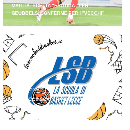
MAGLIA: SCELTA “ESOTICA” PER
GEUBBELS, CONFERME PER I “VECCHI”
Agosto 6, 2026
LSB LECCE SCATENATA! DIVAC E FLORES
IN BIANCOBLU