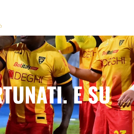
à
TUNATI. E SU