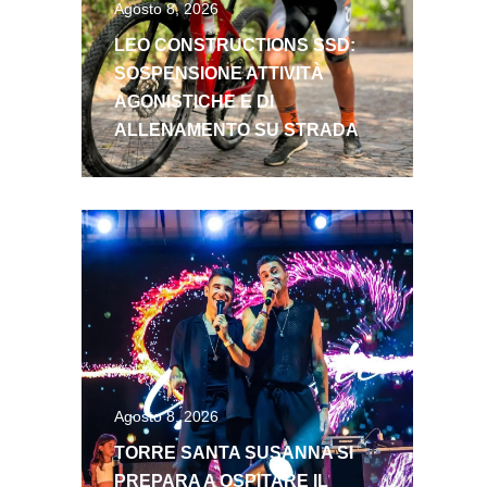
Agosto 8, 2026
LEO CONSTRUCTIONS SSD:
SOSPENSIONE ATTIVITÀ
AGONISTICHE E DI
ALLENAMENTO SU STRADA
Agosto 8, 2026
TORRE SANTA SUSANNA SI
PREPARA A OSPITARE IL