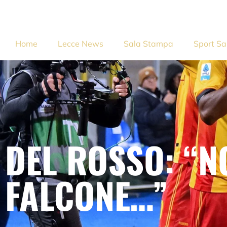
Home
Lecce News
Sala Stampa
Sport Sa
DEL ROSSO: “N
FALCONE…”