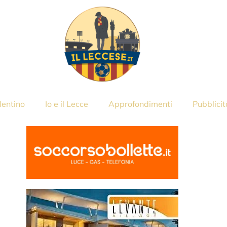
lentino
Io e il Lecce
Approfondimenti
Pubblicit