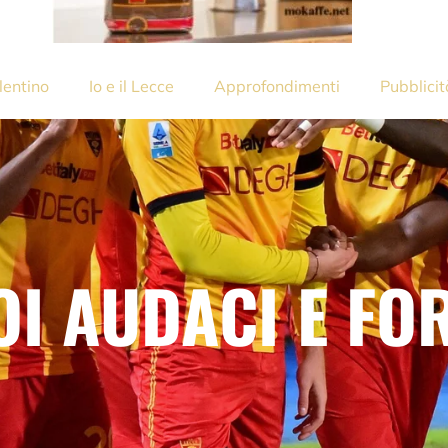
lentino
Io e il Lecce
Approfondimenti
Pubblicit
OI AUDACI E FOR