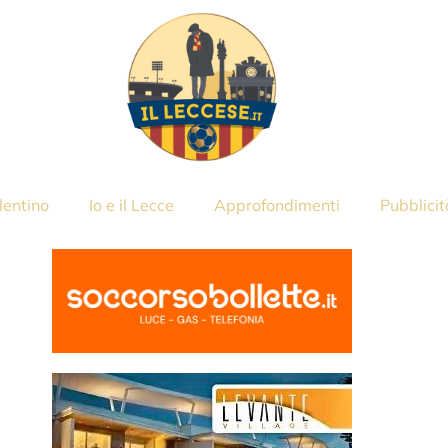
lentino
Io e il Lecce
Approfondimenti
Pubblicit