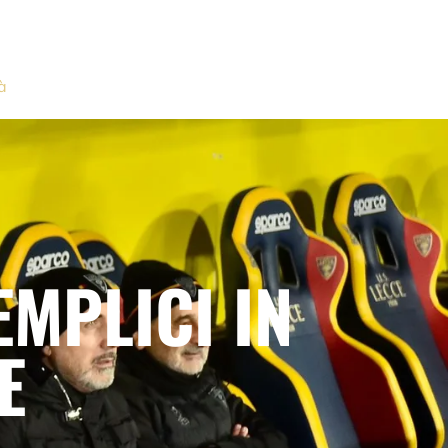
à
EMPLICI IN
E