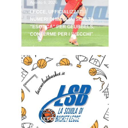
Agosto 6, 2026
LECCE, UFFICIALIZZATI I
NUMERI DI MAGLIA: SCELTA
“ESOTICA” PER GEUBBELS,
CONFERME PER I “VECCHI”
Agosto 6, 2026
LSB LECCE SCATENATA!
DIVAC E FLORES IN