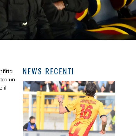
NEWS RECENTI
nfitta
ntro un
 il