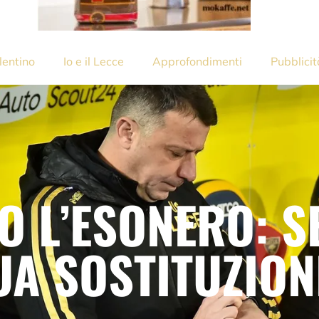
lentino
Io e il Lecce
Approfondimenti
Pubblicit
O L’ESONERO: S
UA SOSTITUZION