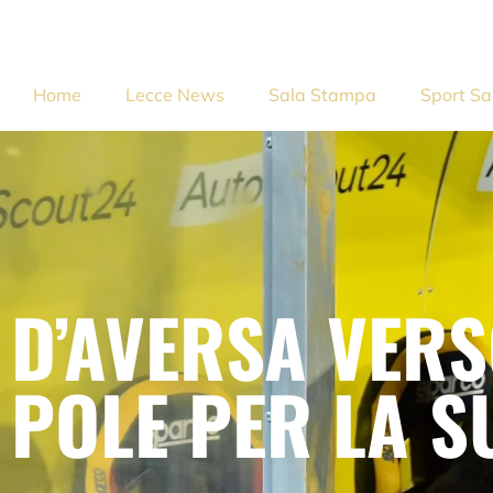
Home
Lecce News
Sala Stampa
Sport Sa
D’AVERSA VERS
POLE PER LA S