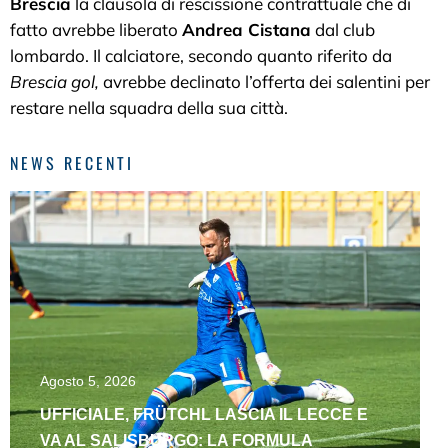
Brescia
la clausola di rescissione contrattuale che di
fatto avrebbe liberato
Andrea Cistana
dal club
lombardo. Il calciatore, secondo quanto riferito da
Brescia gol,
avrebbe declinato l’offerta dei salentini per
restare nella squadra della sua città.
NEWS RECENTI
Agosto 5, 2026
UFFICIALE, FRÜTCHL LASCIA IL LECCE E
VA AL SALISBURGO: LA FORMULA