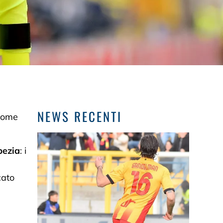
NEWS RECENTI
ome
pezia
: i
cato