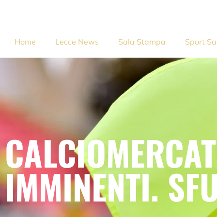
Home
Lecce News
Sala Stampa
Sport Sa
CALCIOMERCATO
IMMINENTI. SF