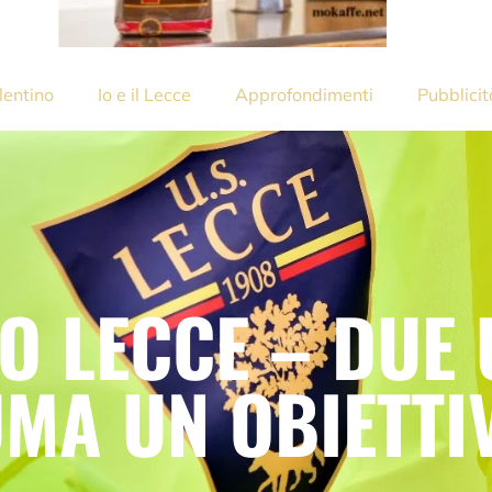
lentino
Io e il Lecce
Approfondimenti
Pubblicit
 LECCE – DUE 
UMA UN OBIETTI