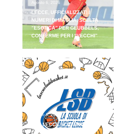
Agosto 6, 2026
LECCE, UFFICIALIZZATI I
NUMERI DI MAGLIA: SCELTA
“ESOTICA” PER GEUBBELS,
CONFERME PER I “VECCHI”
Agosto 6, 2026
LSB LECCE SCATENATA!
DIVAC E FLORES IN