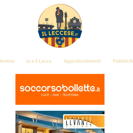
lentino
Io e il Lecce
Approfondimenti
Pubblicit