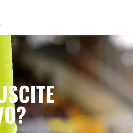
à
USCITE
VO?