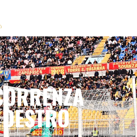
à
CORRENZA
 DESTRO