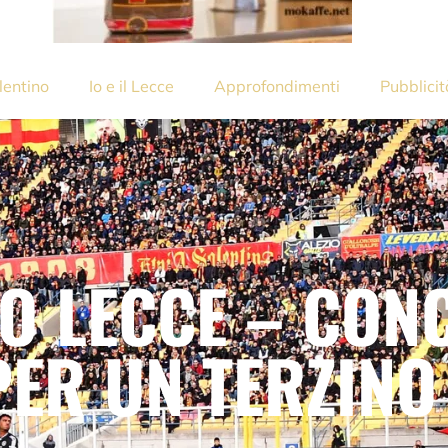
lentino
Io e il Lecce
Approfondimenti
Pubblicit
O LECCE – CON
PER UN TERZINO