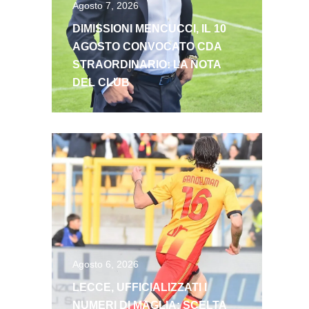
Agosto 7, 2026
DIMISSIONI MENCUCCI, IL 10
AGOSTO CONVOCATO CDA
STRAORDINARIO: LA NOTA
DEL CLUB
Agosto 6, 2026
LECCE, UFFICIALIZZATI I
NUMERI DI MAGLIA: SCELTA