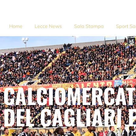
Home
Lecce News
Sala Stampa
Sport Sa
CALCIOMERCAT
DEL CAGLIARI 