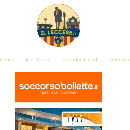
lentino
Io e il Lecce
Approfondimenti
Pubblicit