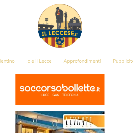
lentino
Io e il Lecce
Approfondimenti
Pubblicit