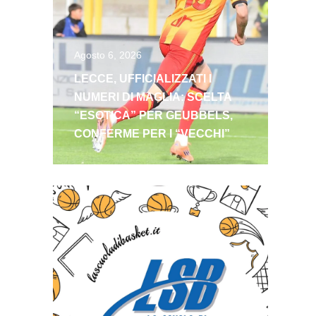
Agosto 6, 2026
LECCE, UFFICIALIZZATI I
NUMERI DI MAGLIA: SCELTA
“ESOTICA” PER GEUBBELS,
CONFERME PER I “VECCHI”