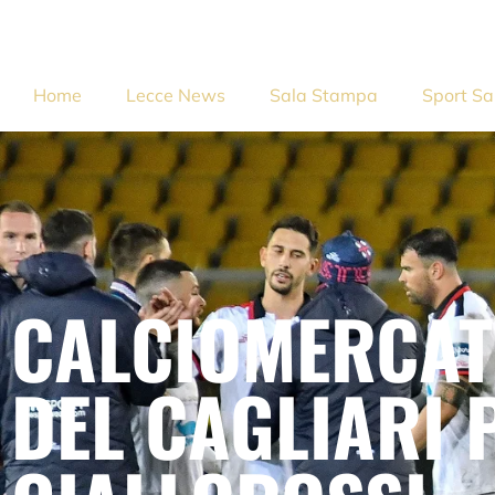
Home
Lecce News
Sala Stampa
Sport Sa
CALCIOMERCAT
DEL CAGLIARI 