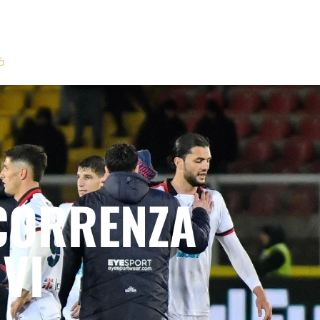
à
CORRENZA
VI