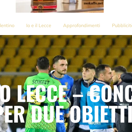
lentino
Io e il Lecce
Approfondimenti
Pubblicit
O LECCE – CON
PER DUE OBIETTI