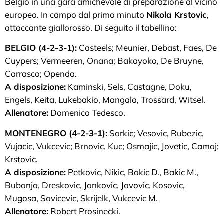
Belgio in una gara amichevole di preparazione al vicino
europeo. In campo dal primo minuto
Nikola Krstovic
,
attaccante giallorosso. Di seguito il tabellino:
BELGIO (4-2-3-1):
Casteels; Meunier, Debast, Faes, De
Cuypers; Vermeeren, Onana; Bakayoko, De Bruyne,
Carrasco; Openda.
A disposizione:
Kaminski, Sels, Castagne, Doku,
Engels, Keita, Lukebakio, Mangala, Trossard, Witsel.
Allenatore:
Domenico Tedesco.
MONTENEGRO (4-2-3-1):
Sarkic; Vesovic, Rubezic,
Vujacic, Vukcevic; Brnovic, Kuc; Osmajic, Jovetic, Camaj;
Krstovic.
A disposizione:
Petkovic, Nikic, Bakic D., Bakic M.,
Bubanja, Dreskovic, Jankovic, Jovovic, Kosovic,
Mugosa, Savicevic, Skrijelk, Vukcevic M.
Allenatore:
Robert Prosinecki.