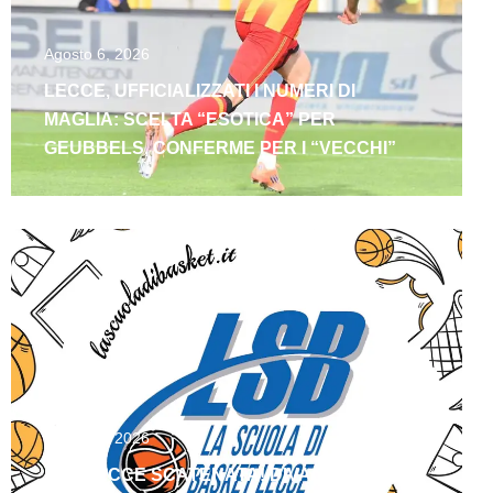
Agosto 6, 2026
LECCE, UFFICIALIZZATI I NUMERI DI
MAGLIA: SCELTA “ESOTICA” PER
GEUBBELS, CONFERME PER I “VECCHI”
Agosto 6, 2026
LSB LECCE SCATENATA! DIVAC E FLORES