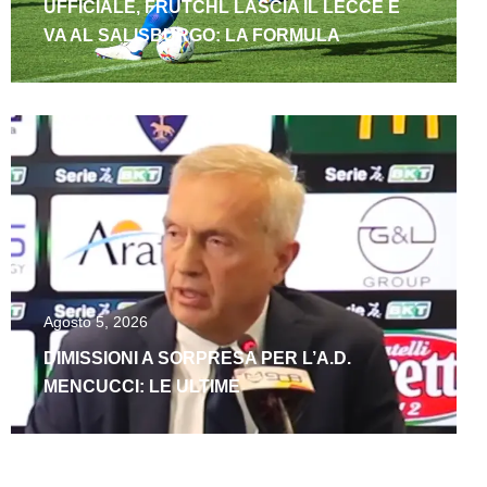
UFFICIALE, FRÜTCHL LASCIA IL LECCE E
VA AL SALISBURGO: LA FORMULA
Agosto 5, 2026
DIMISSIONI A SORPRESA PER L’A.D.
MENCUCCI: LE ULTIME