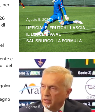
, per
026
Agosto 5, 2026
 di
UFFICIALE, FRÜTCHL LASCIA
IL LECCE E VA AL
SALISBURGO: LA FORMULA
el
iente e
li del
golo».
tegno
Agosto 5, 2026