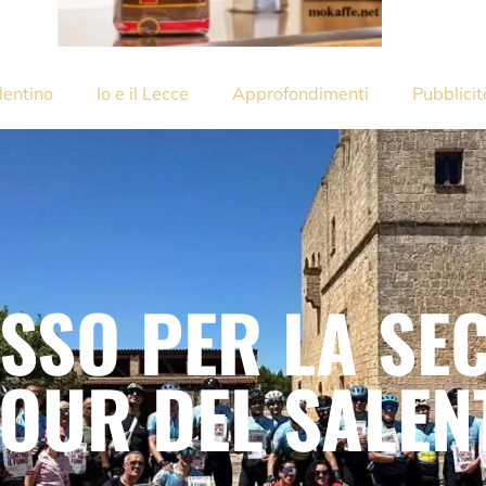
lentino
Io e il Lecce
Approfondimenti
Pubblicit
SSO PER LA SE
TOUR DEL SALEN