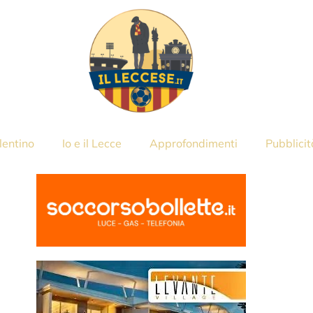
lentino
Io e il Lecce
Approfondimenti
Pubblicit