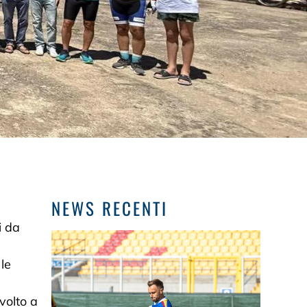
NEWS RECENTI
i da
le
a
volto a